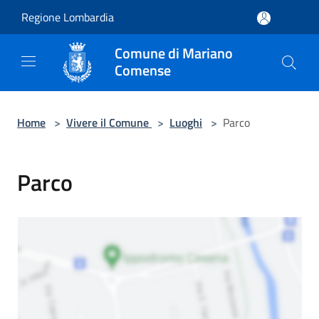
Salta al contenuto principale
Regione Lombardia
Comune di Mariano
Comense
Home
>
Vivere il Comune
>
Luoghi
>
Parco
Parco