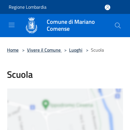
Salta al contenuto principale
Regione Lombardia
Comune di Mariano
Comense
Home
>
Vivere il Comune
>
Luoghi
>
Scuola
Scuola