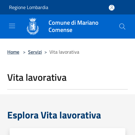
Salta al contenuto principale
Regione Lombardia
Comune di Mariano
Comense
Home
>
Servizi
>
Vita lavorativa
Vita lavorativa
Esplora Vita lavorativa