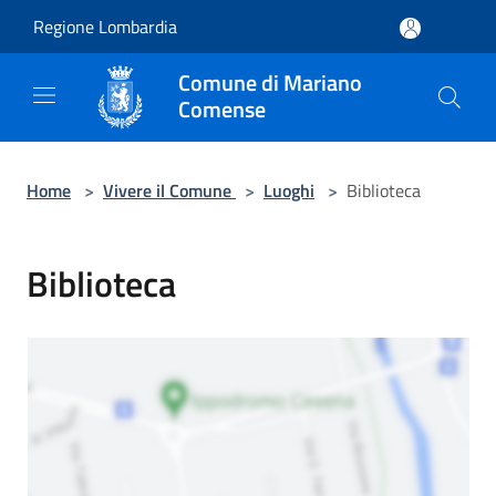
Salta al contenuto principale
Regione Lombardia
Comune di Mariano
Comense
Home
>
Vivere il Comune
>
Luoghi
>
Biblioteca
Biblioteca