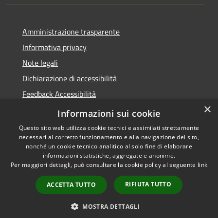
Amministrazione trasparente
Informativa privacy
Note legali
Dichiarazione di accessibilità
Feedback Accessibilità
×
Fatturare al comune
Informazioni sui cookie
Questo sito web utilizza cookie tecnici e assimilati strettamente
necessari al corretto funzionamento e alla navigazione del sito,
nonché un cookie tecnico analitico al solo fine di elaborare
informazioni statistiche, aggregate e anonime.
RSS
Le foto nelle pagine sono
Per maggiori dettagli, può consultare la cookie policy al seguente
link
Accessibilità
concesse dagli autori
Privacy
presenti su
pixabay.com
RIFIUTA TUTTO
ACCETTA TUTTO
Cookie
e
freepik.com
Mappa del sito
MOSTRA DETTAGLI