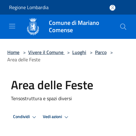
Salta al contenuto principale
Regione Lombardia
Comune di Mariano
Comense
Home
>
Vivere il Comune
>
Luoghi
>
Parco
>
Area delle Feste
Area delle Feste
Tensostruttura e spazi diversi
Condividi
Vedi azioni