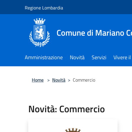
Salta al contenuto principale
Regione Lombardia
Comune di Mariano 
Amministrazione
Novità
Servizi
Vivere 
Home
>
Novità
>
Commercio
Novità: Commercio