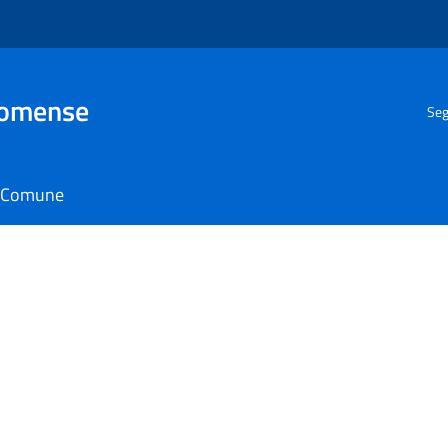
Comense
Seg
il Comune