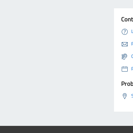
Cont
Prob