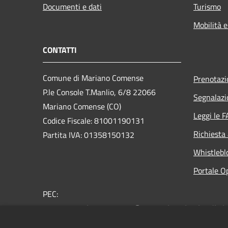
Documenti e dati
Turismo
Mobilità e
CONTATTI
Comune di Mariano Comense
Prenotaz
P.le Console T.Manlio, 6/8 22066
Segnalazi
Mariano Comense (CO)
Leggi le 
Codice Fiscale: 81001190131
Richiesta
Partita IVA: 01358150132
Whistlebl
Portale O
PEC:
comune.marianocomense@pec.regione.lombardia.it
Centralino Unico: 031.757.211