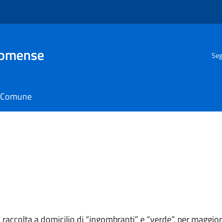
Comense
Seg
il Comune
la raccolta a domicilio di “ingombranti” e “verde”, per maggio