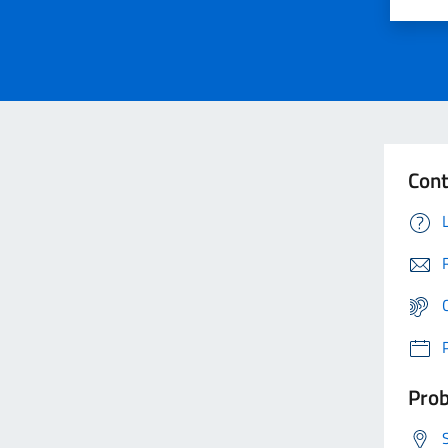
Cont
Prob