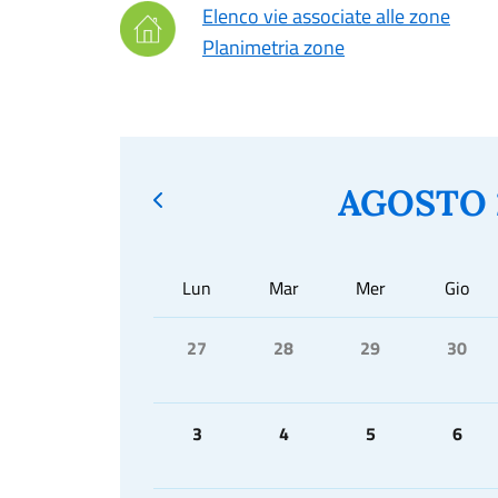
Elenco vie associate alle zone
Planimetria zone
AGOSTO 
Lun
Mar
Mer
Gio
27
28
29
30
3
4
5
6