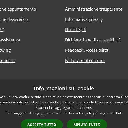
ione appuntamento
Amministrazione trasparente
one disservizio
Informativa privacy
FAQ
Note legali
 assistenza
Dichiarazione di accessibilità
owing
Feedback Accessibilità
pendata
Fatturare al comune
Informazioni sui cookie
web utilizza cookie tecnici e assimilati strettamente necessari al corretto fu
azione del sito, nonché un cookie tecnico analitico al solo fine di elaborare i
statistiche, aggregate e anonime.
Per maggiori dettagli, può consultare la cookie policy al seguente
link
Le foto nelle pagine 
l sito
RIFIUTA TUTTO
ACCETTA TUTTO