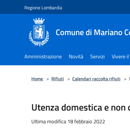
Salta al contenuto principale
Regione Lombardia
Comune di Mariano 
Amministrazione
Novità
Servizi
Vivere 
Home
>
Rifiuti
>
Calendari raccolta rifiuti
>
Utenza domestica e non 
Ultima modifica 18 febbraio 2022