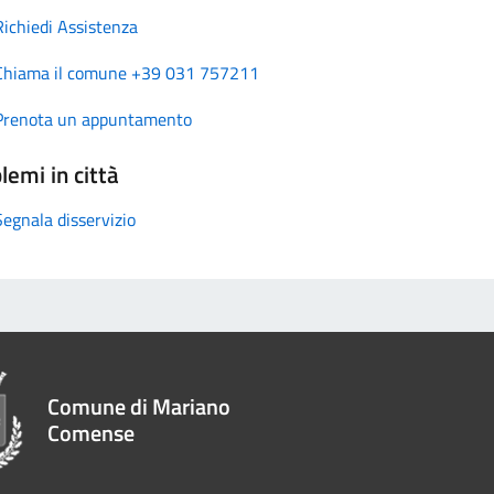
Richiedi Assistenza
Chiama il comune +39 031 757211
Prenota un appuntamento
lemi in città
Segnala disservizio
Comune di Mariano
Comense