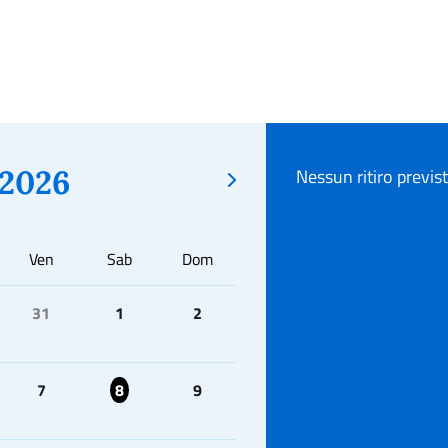
2026
Nessun ritiro previs
Ven
Sab
Dom
31
1
2
7
8
9