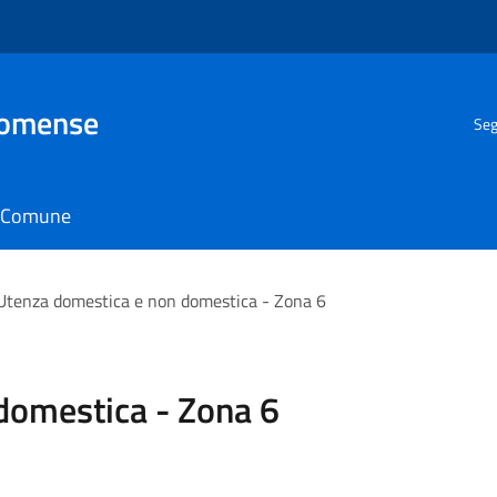
Comense
Seg
il Comune
Utenza domestica e non domestica - Zona 6
domestica - Zona 6