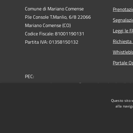
Comune di Mariano Comense
Prenotaz
P.le Console T.Manlio, 6/8 22066
Segnalazi
Mariano Comense (CO)
Leggi le 
Codice Fiscale: 81001190131
Richiesta
Partita IVA: 01358150132
Whistlebl
Portale O
PEC:
comune.marianocomense@pec.regione.lombardia.it
Centralino Unico: 031.757.211
Questo sito 
alla navig
RSS
Accessibilità
Privacy
Cookie
Mappa de