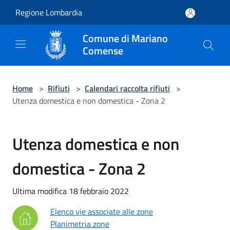
Salta al contenuto principale
Regione Lombardia
Comune di Mariano
Comense
Home
>
Rifiuti
>
Calendari raccolta rifiuti
>
Utenza domestica e non domestica - Zona 2
Utenza domestica e non
domestica - Zona 2
Ultima modifica 18 febbraio 2022
Elenco vie associate alle zone
Planimetria zone