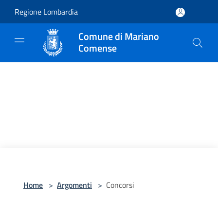
Salta al contenuto principale
Regione Lombardia
Comune di Mariano
Comense
Home
>
Argomenti
>
Concorsi