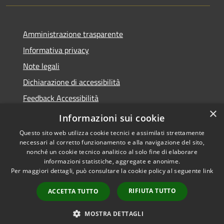
Amministrazione trasparente
Informativa privacy
Note legali
Dichiarazione di accessibilità
Feedback Accessibilità
×
Fatturare al comune
Informazioni sui cookie
Questo sito web utilizza cookie tecnici e assimilati strettamente
necessari al corretto funzionamento e alla navigazione del sito,
nonché un cookie tecnico analitico al solo fine di elaborare
informazioni statistiche, aggregate e anonime.
RSS
Le foto nelle pagine sono
Per maggiori dettagli, può consultare la cookie policy al seguente
link
Accessibilità
concesse dagli autori
Privacy
presenti su
pixabay.com
RIFIUTA TUTTO
ACCETTA TUTTO
Cookie
e
freepik.com
Mappa del sito
MOSTRA DETTAGLI