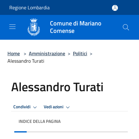
Salta al contenuto principale
Regione Lombardia
Comune di Mariano
Comense
Home
>
Amministrazione
>
Politici
>
Alessandro Turati
Alessandro Turati
Condividi
Vedi azioni
INDICE DELLA PAGINA