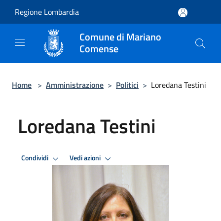
Salta al contenuto principale
Regione Lombardia
Comune di Mariano
Comense
Home
>
Amministrazione
>
Politici
>
Loredana Testini
Loredana Testini
Condividi
Vedi azioni