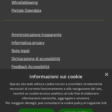
Whistleblowing
Portale Opendata
Amministrazione trasparente
Informativa privacy
Note legali
Dichiarazione di accessibilità
Feedback Accessibilità
×
Fatturare al comune
Informazioni sui cookie
Questo sito web utilizza cookie tecnici e assimilati strettamente
necessari al corretto funzionamento e alla navigazione del sito,
nonché un cookie tecnico analitico al solo fine di elaborare
informazioni statistiche, aggregate e anonime.
RSS
Le foto nelle pagine sono
Per maggiori dettagli, può consultare la cookie policy al seguente
link
Accessibilità
concesse dagli autori
Privacy
presenti su
pixabay.com