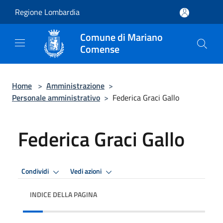
Salta al contenuto principale
Regione Lombardia
Comune di Mariano
Comense
Home
>
Amministrazione
>
Personale amministrativo
>
Federica Graci Gallo
Federica Graci Gallo
Condividi
Vedi azioni
INDICE DELLA PAGINA