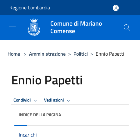
Salta al contenuto principale
Regione Lombardia
Comune di Mariano
Comense
Home
>
Amministrazione
>
Politici
>
Ennio Papetti
Ennio Papetti
Condividi
Vedi azioni
INDICE DELLA PAGINA
Incarichi