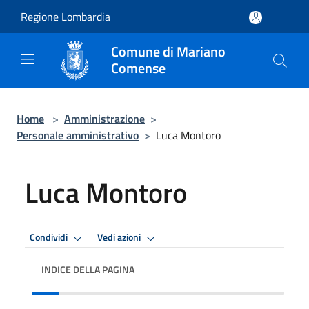
Salta al contenuto principale
Regione Lombardia
Comune di Mariano
Comense
Home
>
Amministrazione
>
Personale amministrativo
>
Luca Montoro
Luca Montoro
Condividi
Vedi azioni
INDICE DELLA PAGINA