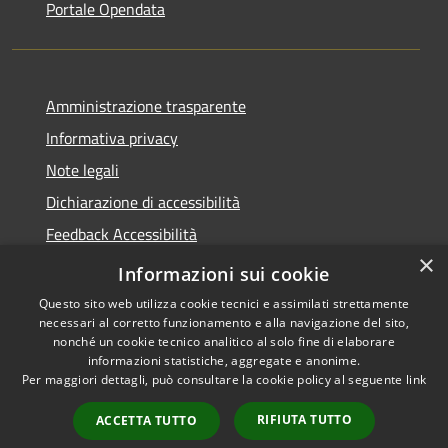
Portale Opendata
Amministrazione trasparente
Informativa privacy
Note legali
Dichiarazione di accessibilità
Feedback Accessibilità
×
Fatturare al comune
Informazioni sui cookie
Questo sito web utilizza cookie tecnici e assimilati strettamente
necessari al corretto funzionamento e alla navigazione del sito,
nonché un cookie tecnico analitico al solo fine di elaborare
informazioni statistiche, aggregate e anonime.
RSS
Le foto nelle pagine sono
Per maggiori dettagli, può consultare la cookie policy al seguente
link
Accessibilità
concesse dagli autori
Privacy
presenti su
pixabay.com
RIFIUTA TUTTO
ACCETTA TUTTO
Cookie
e
freepik.com