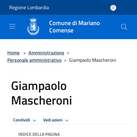
Salta al contenuto principale
Regione Lombardia
Comune di Mariano
Comense
Home
>
Amministrazione
>
Personale amministrativo
>
Giampaolo Mascheroni
Giampaolo
Mascheroni
Condividi
Vedi azioni
INDICE DELLA PAGINA