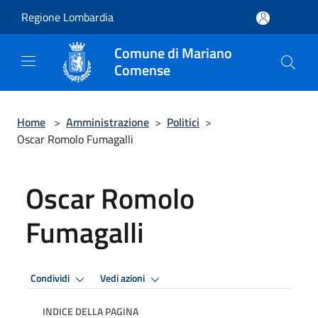
Salta al contenuto principale
Regione Lombardia
Comune di Mariano
Comense
Home
>
Amministrazione
>
Politici
>
Oscar Romolo Fumagalli
Oscar Romolo
Fumagalli
Condividi
Vedi azioni
INDICE DELLA PAGINA