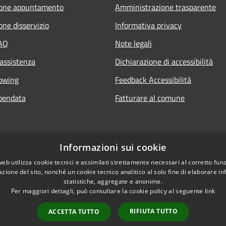
ione appuntamento
Amministrazione trasparente
one disservizio
Informativa privacy
FAQ
Note legali
 assistenza
Dichiarazione di accessibilità
owing
Feedback Accessibilità
pendata
Fatturare al comune
Informazioni sui cookie
web utilizza cookie tecnici e assimilati strettamente necessari al corretto fu
azione del sito, nonché un cookie tecnico analitico al solo fine di elaborare i
statistiche, aggregate e anonime.
Per maggiori dettagli, può consultare la cookie policy al seguente
link
Le foto nelle pagine 
l sito
RIFIUTA TUTTO
ACCETTA TUTTO