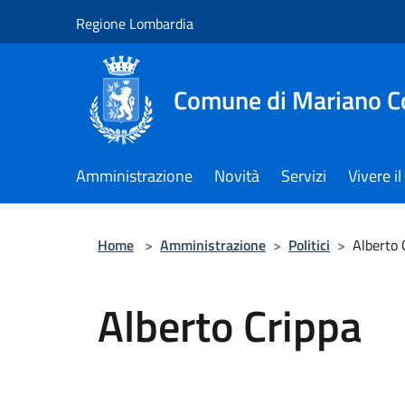
Salta al contenuto principale
Regione Lombardia
Comune di Mariano 
Amministrazione
Novità
Servizi
Vivere 
Home
>
Amministrazione
>
Politici
>
Alberto 
Alberto Crippa