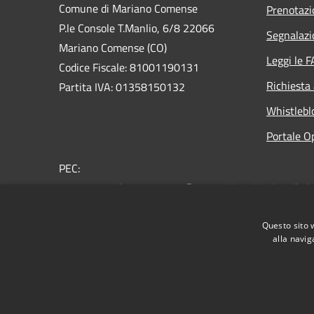
Comune di Mariano Comense
Prenotaz
P.le Console T.Manlio, 6/8 22066
Segnalazi
Mariano Comense (CO)
Leggi le 
Codice Fiscale: 81001190131
Richiesta
Partita IVA: 01358150132
Whistlebl
Portale O
PEC:
comune.marianocomense@pec.regione.lombardia.it
Centralino Unico: 031.757.211
Questo sito 
alla navig
RSS
Accessibilità
Privacy
Cookie
Mappa de