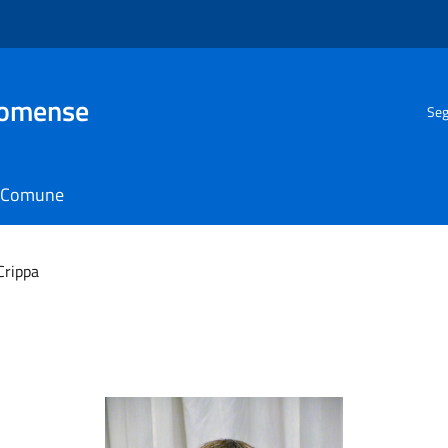
Comense
Seg
il Comune
Crippa