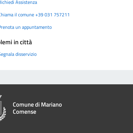
Richiedi Assistenza
Chiama il comune +39 031 757211
Prenota un appuntamento
lemi in città
Segnala disservizio
Comune di Mariano
Comense