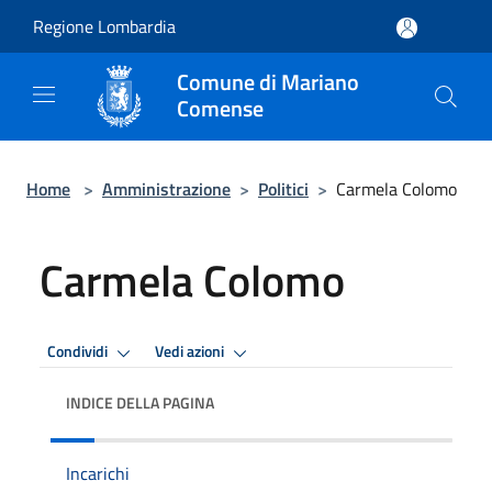
Salta al contenuto principale
Regione Lombardia
Comune di Mariano
Comense
Home
>
Amministrazione
>
Politici
>
Carmela Colomo
Carmela Colomo
Condividi
Vedi azioni
INDICE DELLA PAGINA
Incarichi