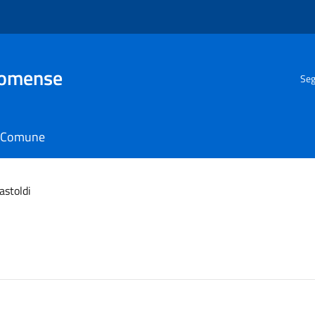
Comense
Seg
il Comune
astoldi