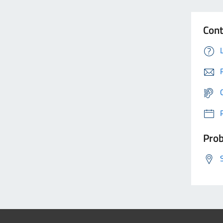
Cont
Prob