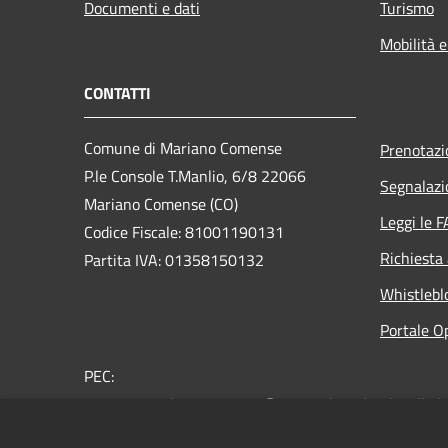
Documenti e dati
Turismo
Mobilità e
CONTATTI
Comune di Mariano Comense
Prenotaz
P.le Console T.Manlio, 6/8 22066
Segnalazi
Mariano Comense (CO)
Leggi le 
Codice Fiscale: 81001190131
Richiesta
Partita IVA: 01358150132
Whistlebl
Portale O
PEC:
comune.marianocomense@pec.regione.lombardia.it
Centralino Unico: 031.757.211