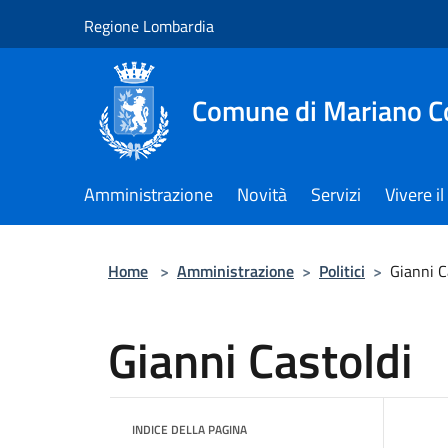
Salta al contenuto principale
Regione Lombardia
Comune di Mariano 
Amministrazione
Novità
Servizi
Vivere 
Home
>
Amministrazione
>
Politici
>
Gianni C
Gianni Castoldi
INDICE DELLA PAGINA