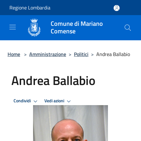
Salta al contenuto principale
Regione Lombardia
Comune di Mariano
Comense
Home
>
Amministrazione
>
Politici
>
Andrea Ballabio
Andrea Ballabio
Condividi
Vedi azioni