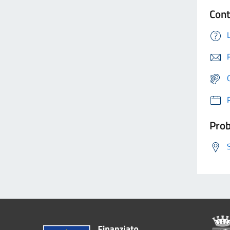
Cont
Prob