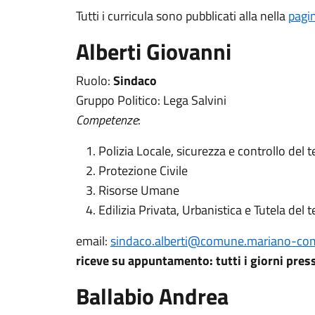
Tutti i curricula sono pubblicati alla nella
pagin
Alberti Giovanni
Ruolo:
Sindaco
Gruppo Politico: Lega Salvini
Competenze
:
Polizia Locale, sicurezza e controllo del te
Protezione Civile
Risorse Umane
Edilizia Privata, Urbanistica e Tutela del t
email:
sindaco.alberti@comune.mariano-com
riceve su appuntamento: tutti i giorni press
Ballabio Andrea