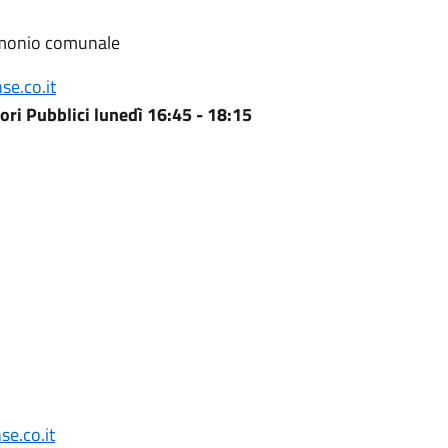
imonio comunale
e.co.it
ri Pubblici lunedì 16:45 - 18:15
e.co.it