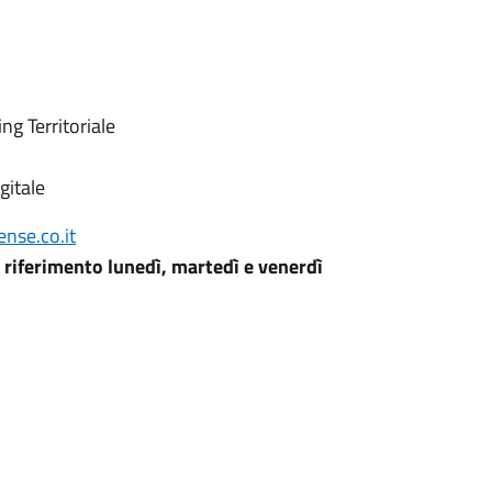
g Territoriale
gitale
nse.co.it
i riferimento lunedì, martedì e venerdì