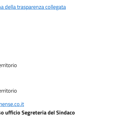
a della trasparenza collegata
rritorio
erritorio
ense.co.it
o ufficio Segreteria del Sindaco