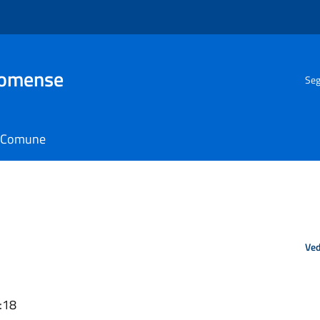
Comense
Seg
il Comune
Ved
:18