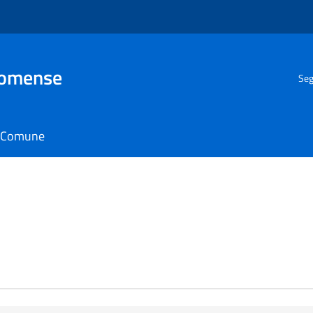
Comense
Seg
il Comune