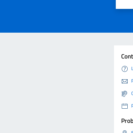
Cont
Prob