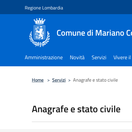
Salta al contenuto principale
Regione Lombardia
Comune di Mariano 
Amministrazione
Novità
Servizi
Vivere 
Home
>
Servizi
>
Anagrafe e stato civile
Anagrafe e stato civile