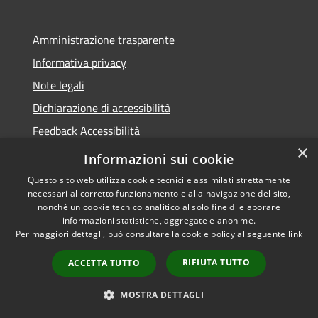
Amministrazione trasparente
Informativa privacy
Note legali
Dichiarazione di accessibilità
Feedback Accessibilità
×
Fatturare al comune
Informazioni sui cookie
Questo sito web utilizza cookie tecnici e assimilati strettamente
necessari al corretto funzionamento e alla navigazione del sito,
nonché un cookie tecnico analitico al solo fine di elaborare
informazioni statistiche, aggregate e anonime.
RSS
Le foto nelle pagine sono
Per maggiori dettagli, può consultare la cookie policy al seguente
link
Accessibilità
concesse dagli autori
Privacy
presenti su
pixabay.com
RIFIUTA TUTTO
ACCETTA TUTTO
Cookie
e
freepik.com
Mappa del sito
MOSTRA DETTAGLI