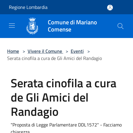
Salta al contenuto principale
Regione Lombardia
Comune di Mariano
Comense
Home
>
Vivere il Comune
>
Eventi
>
Serata cinofila a cura de Gli Amici del Randagio
Serata cinofila a cura
de Gli Amici del
Randagio
"Proposta di Legge Parlamentare DDL1572" - Facciamo
chiarezza