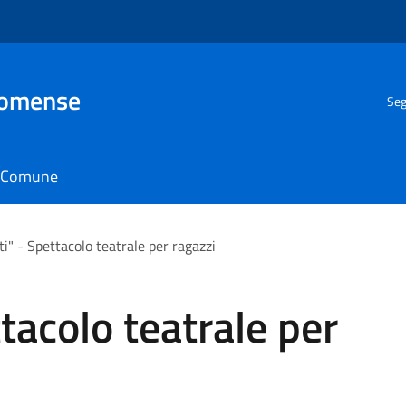
Comense
Seg
il Comune
i" - Spettacolo teatrale per ragazzi
tacolo teatrale per