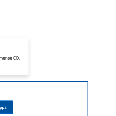
omense CO,
appa