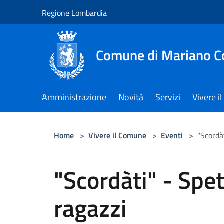
Salta al contenuto principale
Regione Lombardia
Comune di Mariano 
Amministrazione
Novità
Servizi
Vivere 
Home
>
Vivere il Comune
>
Eventi
>
"Scordàt
"Scordàti" - Spet
ragazzi