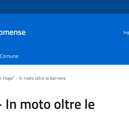
Comense
Seg
il Comune
r Hope" - In moto oltre le barriere
 In moto oltre le