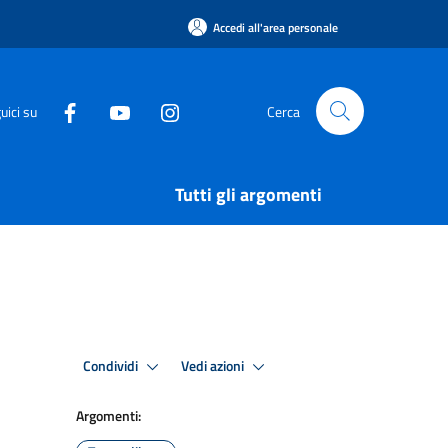
Accedi all'area personale
uici su
Cerca
Tutti gli argomenti
Condividi
Vedi azioni
Argomenti: