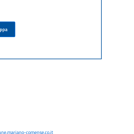
appa
ne.mariano-comense.co.it