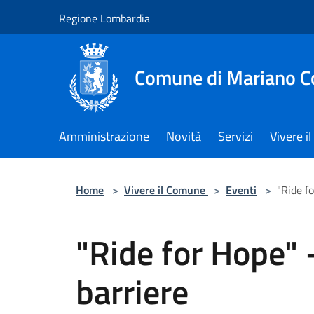
Salta al contenuto principale
Regione Lombardia
Comune di Mariano 
Amministrazione
Novità
Servizi
Vivere 
Home
>
Vivere il Comune
>
Eventi
>
"Ride fo
"Ride for Hope" -
barriere