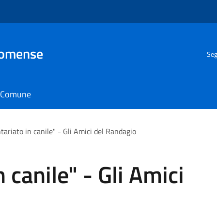
Comense
Seg
il Comune
ntariato in canile" - Gli Amici del Randagio
n canile" - Gli Amici