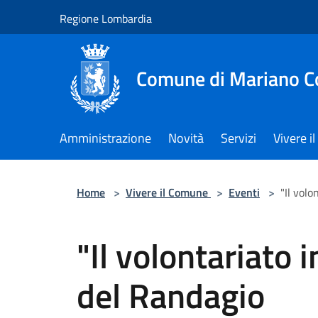
Salta al contenuto principale
Regione Lombardia
Comune di Mariano 
Amministrazione
Novità
Servizi
Vivere 
Home
>
Vivere il Comune
>
Eventi
>
"Il volo
"Il volontariato i
del Randagio