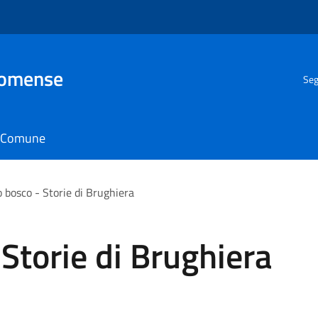
Comense
Seg
il Comune
o bosco - Storie di Brughiera
 Storie di Brughiera