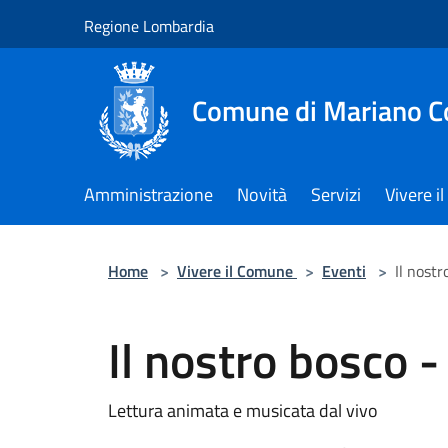
Salta al contenuto principale
Regione Lombardia
Comune di Mariano 
Amministrazione
Novità
Servizi
Vivere 
Home
>
Vivere il Comune
>
Eventi
>
Il nostr
Il nostro bosco -
Lettura animata e musicata dal vivo