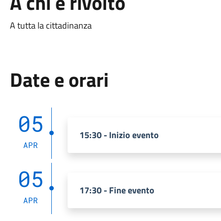
A chi è rivolto
A tutta la cittadinanza
Date e orari
05
15:30 - Inizio evento
APR
05
17:30 - Fine evento
APR