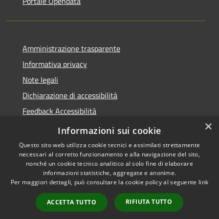
Portale Opendata
Amministrazione trasparente
Informativa privacy
Note legali
Dichiarazione di accessibilità
Feedback Accessibilità
×
Fatturare al comune
Informazioni sui cookie
Questo sito web utilizza cookie tecnici e assimilati strettamente
necessari al corretto funzionamento e alla navigazione del sito,
nonché un cookie tecnico analitico al solo fine di elaborare
informazioni statistiche, aggregate e anonime.
RSS
Le foto nelle pagine sono
Per maggiori dettagli, può consultare la cookie policy al seguente
link
Accessibilità
concesse dagli autori
Privacy
presenti su
pixabay.com
RIFIUTA TUTTO
ACCETTA TUTTO
Cookie
e
freepik.com