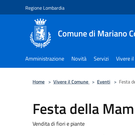
Salta al contenuto principale
Regione Lombardia
Comune di Mariano 
Amministrazione
Novità
Servizi
Vivere 
Home
>
Vivere il Comune
>
Eventi
>
Festa 
Festa della Ma
Vendita di fiori e piante