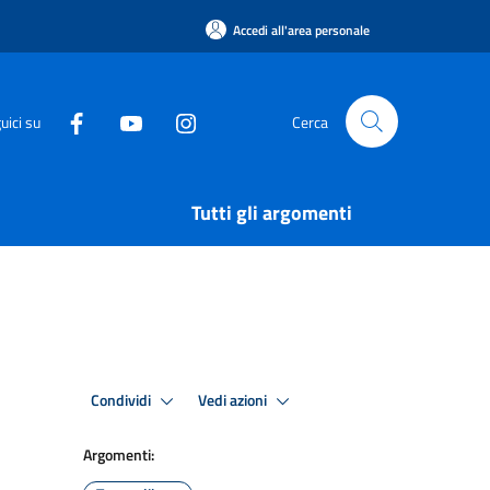
Accedi all'area personale
uici su
Cerca
Tutti gli argomenti
Condividi
Vedi azioni
Argomenti: