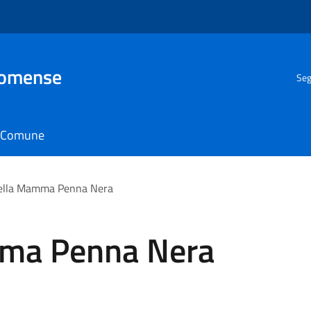
Comense
Seg
il Comune
della Mamma Penna Nera
mma Penna Nera