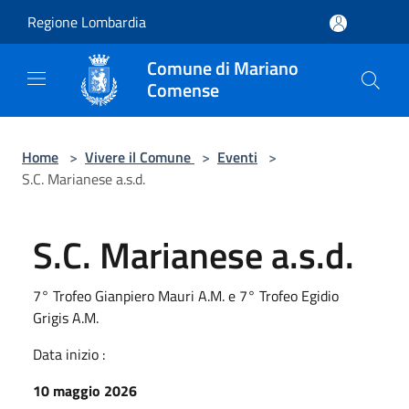
Salta al contenuto principale
Regione Lombardia
Comune di Mariano
Comense
Home
>
Vivere il Comune
>
Eventi
>
S.C. Marianese a.s.d.
S.C. Marianese a.s.d.
7° Trofeo Gianpiero Mauri A.M. e 7° Trofeo Egidio
Grigis A.M.
Data inizio :
10 maggio 2026