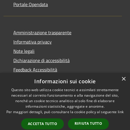
Portale Opendata
Amministrazione trasparente
Informativa privacy
Note legali
Dichiarazione di accessibilità
Feedback Accessibilità
×
Fatturare al comune
Informazioni sui cookie
Questo sito web utilizza cookie tecnici e assimilati strettamente
necessari al corretto funzionamento e alla navigazione del sito,
nonché un cookie tecnico analitico al solo fine di elaborare
informazioni statistiche, aggregate e anonime.
RSS
Le foto nelle pagine sono
Per maggiori dettagli, può consultare la cookie policy al seguente
link
Accessibilità
concesse dagli autori
Privacy
presenti su
pixabay.com
RIFIUTA TUTTO
ACCETTA TUTTO
Cookie
e
freepik.com