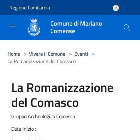
Salta al contenuto principale
Regione Lombardia
Comune di Mariano
Comense
Home
>
Vivere il Comune
>
Eventi
>
La Romanizzazione del Comasco
La Romanizzazione
del Comasco
Gruppo Archeologico Comasco
Data inizio :