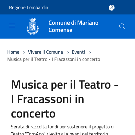
Salta al contenuto principale
Regione Lombardia
Comune di Mariano
Comense
Home
>
Vivere il Comune
>
Eventi
>
Musica per il Teatro - I Fracassoni in concerto
Musica per il Teatro -
I Fracassoni in
concerto
Serata di raccolta fondi per sostenere il progetto di
Teatro "TornAdo" rivolto ai giovani del territorio