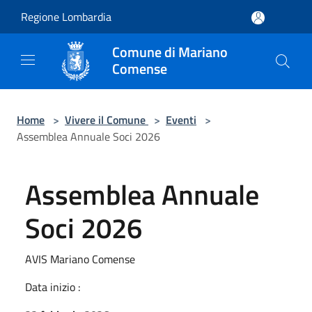
Salta al contenuto principale
Regione Lombardia
Comune di Mariano
Comense
Home
>
Vivere il Comune
>
Eventi
>
Assemblea Annuale Soci 2026
Assemblea Annuale
Soci 2026
AVIS Mariano Comense
Data inizio :