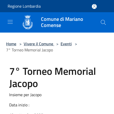
Salta al contenuto principale
Regione Lombardia
Comune di Mariano
Comense
Home
>
Vivere il Comune
>
Eventi
>
7° Torneo Memorial Jacopo
7° Torneo Memorial
Jacopo
Insieme per Jacopo
Data inizio :