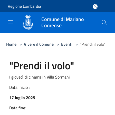
Salta al contenuto principale
Regione Lombardia
Comune di Mariano
Comense
Home
>
Vivere il Comune
>
Eventi
>
"Prendi il volo"
"Prendi il volo"
I giovedì di cinema in Villa Sormani
Data inizio :
17 luglio 2025
Data fine: