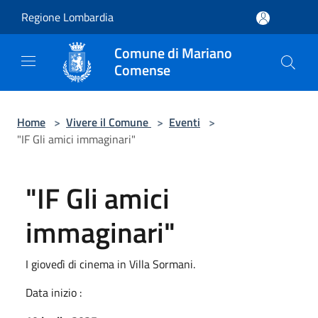
Salta al contenuto principale
Regione Lombardia
Comune di Mariano
Comense
Home
>
Vivere il Comune
>
Eventi
>
"IF Gli amici immaginari"
"IF Gli amici
immaginari"
I giovedì di cinema in Villa Sormani.
Data inizio :