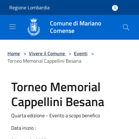
Salta al contenuto principale
Regione Lombardia
Comune di Mariano
Comense
Home
>
Vivere il Comune
>
Eventi
>
Torneo Memorial Cappellini Besana
Torneo Memorial
Cappellini Besana
Quarta edizione - Evento a scopo benefico
Data inizio :