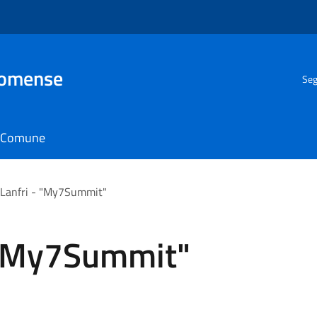
Comense
Seg
il Comune
Lanfri - "My7Summit"
 "My7Summit"