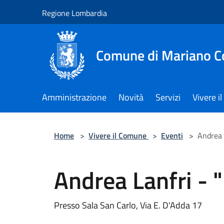
Salta al contenuto principale
Regione Lombardia
Comune di Mariano 
Amministrazione
Novità
Servizi
Vivere 
Home
>
Vivere il Comune
>
Eventi
>
Andrea 
Andrea Lanfri -
Presso Sala San Carlo, Via E. D'Adda 17