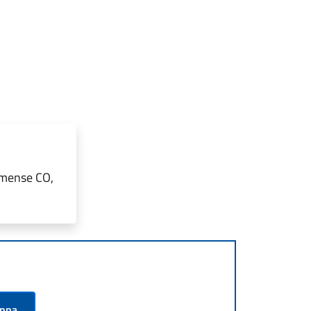
omense CO,
appa