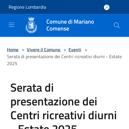
Salta al contenuto principale
Regione Lombardia
Comune di Mariano
Comense
Home
>
Vivere il Comune
>
Eventi
>
Serata di presentazione dei Centri ricreativi diurni - Estate
2025
Serata di
presentazione dei
Centri ricreativi diurni
- Estate 2025