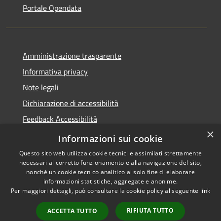
Portale Opendata
Amministrazione trasparente
Informativa privacy
Note legali
Dichiarazione di accessibilità
Feedback Accessibilità
×
Fatturare al comune
Informazioni sui cookie
Questo sito web utilizza cookie tecnici e assimilati strettamente
necessari al corretto funzionamento e alla navigazione del sito,
nonché un cookie tecnico analitico al solo fine di elaborare
informazioni statistiche, aggregate e anonime.
RSS
Le foto nelle pagine sono
Per maggiori dettagli, può consultare la cookie policy al seguente
link
Accessibilità
concesse dagli autori
Privacy
presenti su
pixabay.com
RIFIUTA TUTTO
ACCETTA TUTTO
Cookie
e
freepik.com