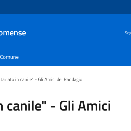
Comense
Seg
il Comune
ntariato in canile" - Gli Amici del Randagio
n canile" - Gli Amici