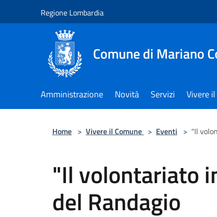
Salta al contenuto principale
Regione Lombardia
Comune di Mariano 
Amministrazione
Novità
Servizi
Vivere 
Home
>
Vivere il Comune
>
Eventi
>
"Il volo
"Il volontariato i
del Randagio