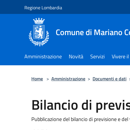
Salta al contenuto principale
Regione Lombardia
Comune di Mariano 
Amministrazione
Novità
Servizi
Vivere 
Home
>
Amministrazione
>
Documenti e dati
Bilancio di pre
Pubblicazione del bilancio di previsione e de